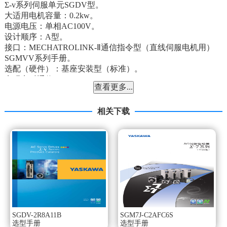
Σ-v系列伺服单元SGDV型。
大适用电机容量：0.2kw。
电源电压：单相AC100V。
设计顺序：A型。
接口：MECHATROLINK-Ⅱ通信指令型（直线伺服电机用）
SGMVV系列手册。
选配（硬件）：基座安装型（标准）。
实现实时通信。
查看更多...
以大的传送速度10Mbps 和可设定的通信周期250μs～4ms，
实现了多30站的高速控制。通过通信速度的高速化，
可实时收发各种控制用信息。
相关下载
节能效益高。
条通信线路多可连接30站，可大幅削减接线成本和时间。
上位控制器的指令连接器仅需1 个，
而且无需速度/ 转矩指令用D/A 转换器或位置指令用脉冲发生
器SGMVV系列手册。
实现了的运动控制。
除了转矩、位置和速度控制，还可实现精度要求极高的同步
相位控制。
由于可在线切换控制模式，因此可更有效、平滑地实现复杂
SGDV-2R8A11B
SGM7J-C2AFC6S
的机械动作。伺服电机SGMPH型（转速：3000r/min）。
选型手册
选型手册