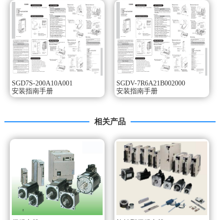
以新技术追求使用便利性。
采用新免调整功能，无需调整。
还强化了抑振功能，可有效负载波动。
大幅度缩短了设定时间。
运用工程工具 SigmaWin+ 的设定向导功能和配线确认功能，
可以看着画面简单地完成起动安川SGMVV系列用户手册。
实现了 1kHz 以上的高响应性。
装备有新型自动调谐功能。
SGD7S-200A10A001
SGDV-7R6A21B002000
通过该模型控制，缩短了定位时间，
安装指南手册
安装指南手册
并通过抑振功能，轻松实现了平滑的机械控制。大容量
SGMVV型伺服电机。
额定输出：30KW。
相关产品
电压：三相AC400V。
串行编码器：20位对值型。
额定转速：1500r/min。
主要机械构造：法兰安装型、直轴端（带键槽与螺孔）。
选购件：带保持制动器（DC90V）、带油封。
使用小型、、低惯量伺服电机，也能充分发挥机械的强力性
能SGMVV系列。
新机型SGMVV型备有额定输出222~55KW、额客转速
800r/min和1500r/min的产品SGMVV系列手册。