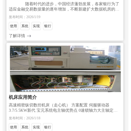
随着时代的进步，中国经济蓬勃发展，各家银行为了
适应金融交易数据量的逐年增加，不断新建扩大数据机房的规
模，提升整体的数据吞吐能力，提高自身的竞争力，更好地服
发布时间：2026/1/19
务中国的金融事业。 金融数据通讯
使用
系统
实现
银行
了解详情
机床应用简介
高速精密纵切数控机床（走心机） 方案配置 伺服驱动器
3.7/5.5KW新代 宝元系统电主轴优势点 0速锁轴力大主轴定位
精度高定位时间短负载突变时，转矩响应快，速度稳定性好加
发布时间：2026/1/18
减速时间短，生产效率高五轴联
使用
系统
实现
银行