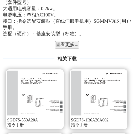
（套件型号）
大适用电机容量：0.2kw。
电源电压：单相AC100V。
接口：指令选配安装型（直线伺服电机用）SGMMV系列用户
手册。
选配（硬件）：基座安装型（标准）。
选配（软件）：标准。
查看更多...
选配（参数）：标准。
选配模块：DeviceNet模块（伺服控制电源驱动型）。
依据开放式现场网络 DeviceNet 的通信规格。
相关下载
用装配了 DeviceNet 的上位控制器和 v的组合可以简单地实行
运动控制。
可以利用市售的丰富的 DeviceNet 支持软件。
可用上位控制器管理伺服信息。
通过网络从上位控制器监视伺服驱动器的运行状况、警报信
息。
用上位控制器来管理伺服信息，从而提高了维护性（短缩调
试时间，提高维护作业效率）SGMMV系列用户手册。
节省接线，降低了成本并提高了可靠性。
SGD7S-550A20A
SGD7S-1R6A20A002
由于上位控制器和伺服单元之间的通过通信网络来连接，因
指令手册
指令手册
此大幅度节省了接线。