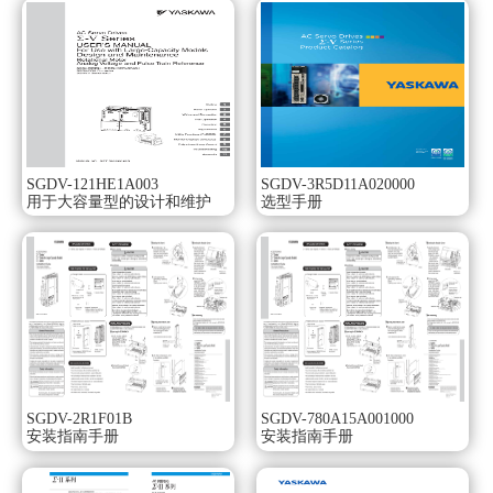
内置丰富的定位功能。
可从上位控制器（ PLC 或电脑）简单地进行各种定位动作。
配备有单纯定位、原点复归、连续旋转动作、连续旋转动作
的定位、程序运行等丰富的定位功能。大容量SGMVV型伺服
电机。
额定输出：22KW。
电压：三相AC200V。
串行编码器：20位对值型。
SGDV-121HE1A003
SGDV-3R5D11A020000
额定转速：800r/min。
用于大容量型的设计和维护
选型手册
主要机械构造：支脚安装型、直轴端（不带键槽与螺孔）。
选购件：带保持制动器（DC24V）。
使用小型、低惯量伺/min和1500r/min的产品SGMMV系列用户
手册。
安装电机后相立即开始运行。
即使不进行伺服调整，但只要转动惯量处在允许范围内，
即使负载发生变化，也可以稳定地进行驱动，而不会发生振
动。Σ-V系列伺服电机SGMGV型。
额定输出：1.8kw。
电源电压：AC400V。
SGDV-2R1F01B
SGDV-780A15A001000
安装指南手册
安装指南手册
串行编码器：20位增量型（标准）。
设计顺序：标准。
轴端：直轴、不带键槽（标准）。