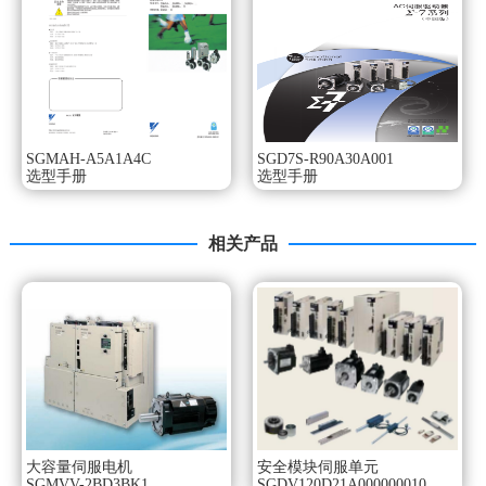
选配：带油封、带保持制动器(DC24V）。
各种机械的进给轴驱动用（高速进给）。
品种齐全（300W～15kW，带保持制动器）。
配备有高分辨率串行编码器（20位）。
标准采用IP67。
用途示例：
机床。
SGMAH-A5A1A4C
SGD7S-R90A30A001
传送机械。
选型手册
选型手册
搬运机械。
食品加工机械。
额定值和规格：
相关产品
额定时间∶连续。
振动等级∶V15。
缘电阻∶DC500V，10MΩ以上。
使用环境温度∶0～40°C。
励磁方式∶永磁式。
安装方式∶法兰式式SGMMV系列手册。
耐热等级∶F。
缘耐压∶AC1500V 1分钟（200V级），AC1800VV 1分钟
（400V级）SGMMV系列手册。
大容量伺服电机
安全模块伺服单元
保护方式∶全封闭自冷式IP67（轴贯通部分除外）。
SGMVV-2BD3BK1
SGDV120D21A000000010