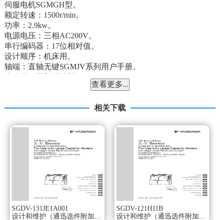
伺服电机SGMGH型。
额定转速：1500r/min。
功率：2.9kw。
电源电压：三相AC200V。
串行编码器：17位相对值。
设计顺序：机床用。
轴端：直轴无键SGMJV系列用户手册。
选购件：无制动油封。
查看更多...
高速进给系列：无负载时亦需高速运转的场合。
主回路与控制回路的电源完全分离，
报警时可只关断主回路电源，容易维护。
相关下载
参数设定器内置。
由伺服驱动器本体可直接输入参数。
节省配线。
采用了串行编码器，编码器配线数比原产品减少了1/2。
多合一控制：利用参数切换可别使用转矩、位置、速度控
制。伺服电机SGMAH型（转速：3000r/min）。
功率：0.75kw。
电源电压：三相AC200V。
串行编码器：16位对值SGMJV系列用户手册。
SGDV-131JE1A001
SGDV-121H11B
设计顺序：A。
设计和维护（通迅选件附加型）
设计和维护（通迅选件附加型）