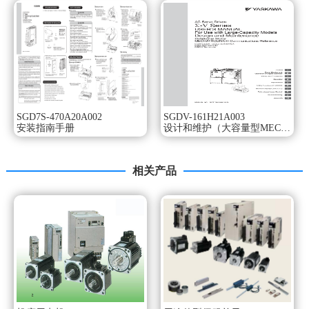
节省配线。
采用了串行编码器，编码器配线数比原产品减少了1/2。
多合一控制：利用参数切换可别使用转矩、位置、速度控
制。大容量伺服单元。
大适用电机容量：37KW。
电源电压：三相AC200V级。
接扣：MECHATROLINK-II通信指令型（旋转型伺服电机
用）。
SGD7S-470A20A002
SGDV-161H21A003
设计顺序：A。
安装指南手册
设计和维护（大容量型MECHATROLINK-II通讯参考）
选购件（硬件）：通风管道安装型+涂漆处理。
提升大转矩传动机机械的性能！
振动功能SGMJV系列手册。
相关产品
机械的驱动系统发生振动时，利用观测器减轻振动并装置摇
晃。SGMJV系列手册。
摩擦补偿功能。
即使负载发生波动，无需变更增益也能位置偏差的波动。
因此可调，从而确保装置性能稳定。
特性控制。
即便是刚性较低的机械，也可追机械的特性，
做出符合机械特性的控制动作，从而缩短调时间。