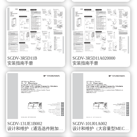
轴端：直轴带螺孔。
选购件：无制动油封。
提高机械性能。
为了实现更高的生产效率，SGDMAH型以佳的控制发掘机械
的，
与原有机型相比，CPU运算时间为其1/2，通过扩充新控制算
法，
定位时间缩短到原有产品的1/3，实现了出类拔萃的响应性。
缩短了参数设定和维护时间。
SGDV-3R5D11B
SGDV-3R5D11A020000
为了在短时间内建立高度系统，追求了使用的简便性。
安装指南手册
安装指南手册
灵活使用在线自动调整功能，
自动进行与机械特性相吻合的伺服系统的调整。
进而利用主回路/控制回路电源分离及报警跟踪记忆功能等，
可简便的进行维护。伺服电机SGMGH型。
额定转速：1000r/min。
功率：4.0kw。
电源电压：三相AC200V。
串列：无负载时亦需高速运转的场合SGMJV系列用户手册。
主回路与控制回路的电源完全分离，
报警时可只关断主回路电源，容易维护。
SGDV-131JE1B002
SGDV-101J01A002
设计和维护（通迅选件附加型）
设计和维护（大容量型MECHATROLINK-II通讯参考）
参数设定器内置。
由伺服驱动器本体可直接输入参数。