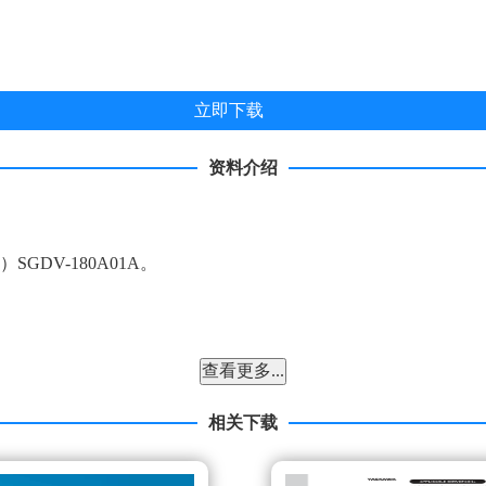
立即下载
资料介绍
SGDV-180A01A。
查看更多...
定位时间。
相关下载
点通过输出功能，能够平滑且控制旋转工作台。
通过输出（触发）SGDV-180A01A。