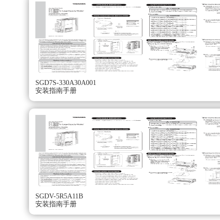
搬运机械。
食品加工机械。
额定值和规格：
额定时间∶连续。
振动等级∶V15。
缘电阻∶DC500V，10MΩ以上。
使用环境温度∶0～40°C。
励磁方式∶永磁式。
SGD7S-330A30A001
安装指南手册
安装方式∶法兰式。
耐热等级∶F。SGDV-180A01A安装指南手册。
缘耐压∶AC1500V 1分钟（200V级），AC1800VV 1分钟（
保护方式∶全封闭自冷式IP67（轴贯通部分除外）。
使用环境湿度∶20～80%（不得结露）。
连接方式∶直接连接。
旋转方向∶正转指令下从负载侧看时为逆时针方向（CCW）
SGDV-5R5A11B
安装指南手册