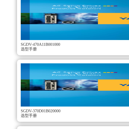
FT008（支持对值系统用途）：可通过任意上位控制器构建
额定输出：22KW。
电压：三相AC200V。
串行编码器：20位增量型。
额定转速：1500r/min。
主要机械构造：支脚安装型、直轴端（不带键槽与螺孔）。
选购件：带保持制动器（DC24V）。
使用小型、低惯量伺服电机，也能充分发挥机械的强力性能
SGDV-470A11B001000
选型手册
新机型SGMVV型备有额定输出22~55KW、额客转速800r/min和
安装电机后相立即开始运行。
即使不进行伺服调整，但只要转动惯量处在允许范围内，
即使负载发生变化，也可以稳定地进行驱动，而不会发生振动。编
设计顺序：标准。
轴端：直轴、不带键槽（标准）。
选配：带保持制动器（DC90V）。
各种机械的进给轴驱动用（高速进给）。
品种齐全（300W～15kW，带保持制动器）。
配备有高分辨率串行编码器（20位）。
标准采用IP67。
SGDV-370D01B020000
选型手册
用途示例：
机床。
传送机械。