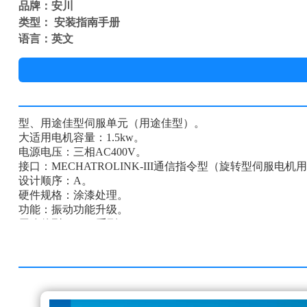
品牌：安川
类型： 安装指南手册
语言：英文
型、用途佳型伺服单元（用途佳型）。
大适用电机容量：1.5kw。
电源电压：三相AC400V。
接口：MECHATROLINK-III通信指令型（旋转型伺服电机用）
设计顺序：A。
硬件规格：涂漆处理。
功能：振动功能升级。
用途佳型Σ-V-FT系列
根据不同的用途备有5个配备了便利功能的伺服单元机型。
FT001（振动功能升级规格）：通过强化的振动功能，缩短
FT003（压力反馈功能）：通过的压力控制，促进装置化。
FT005（支持旋转工作台用途）：具有旋转坐标功能和定
FT006（定点通过输出功能）：无需经由上位装置便可设定定点