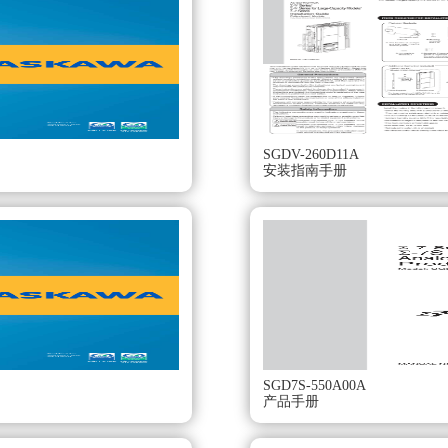
对值系统。大容量SGMVV型伺服电机。
。
SGDV-260D11A
安装指南手册
1500r/min的产品。
码器：20位对值型（标准）SGDV-180A01A。
SGD7S-550A00A
产品手册