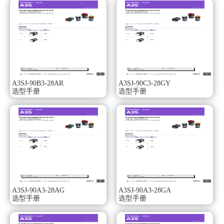
φ25用的环还能对应φ25的面板开口。
用开型（叉型）或闭型（圆型）压接端子安装。
IP65耐油（非带灯型）欧姆龙A3SJ-90D3-28AY。
IP65（带灯型）。种类：无带PCB端子的型号，IP40。
形状：方形。
动作功能：瞬时动作（自动复位型）。
输出：SPDT。
A3SJ-90B3-28AR
A3SJ-90C3-28GY
带灯：LED。
选型手册
选型手册
使用电压：DC5V。
操作部颜色：蓝色。
可拆卸圆型φ16系列。
行业小级别28.5mm的微型设计欧姆龙选型手册。
可拆卸开关单元。
标准负载以及微小负载均可使用的共用接点。
易于布线的端子排列。
已经过EN 60947-5-1认证。种类：无带PCB端子的型号，
IP40。
形状：方形。
A3SJ-90A3-28AG
A3SJ-90A3-28GA
选型手册
选型手册
动作功能：瞬时动作（自动复位型）。
输出：DPDT。
带灯：LED。