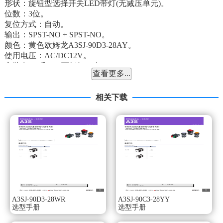
形状：旋钮型选择开关LED带灯(无减压单元)。
位数：3位。
复位方式：自动。
输出：SPST-NO + SPST-NO。
颜色：黄色欧姆龙A3SJ-90D3-28AY。
使用电压：AC/DC12V。
安装在φ22和φ25面板切口中。
查看更多...
可用摆杆方便地拆卸单元。
标准配备了防指触功能开关。
φ25用的环还能对应φ25的面板开口。
相关下载
用开型（叉型）或闭型（圆型）压接端子安装。
IP65耐油（非带灯型）。
IP65（带灯型）。种类：带灯旋钮型选择开关。
形状：旋钮型选择开关LED减压带灯（带减压单元）。
位数：3位欧姆龙A3SJ-90D3-28AY。
复位方式：手动。
输出：SPST-NO + SPST-NO。
颜色：蓝色。
使用电压：AC200V。
A3SJ-90D3-28WR
A3SJ-90C3-28YY
安装在φ22和φ25面板切口中。
选型手册
选型手册
可用摆杆方便地拆卸单元。
标准配备了防指触功能开关。