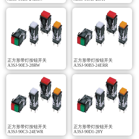
形状：圆形。
动作功能：交替动作（自我保持型）。A3SJ-90D3-28AY选型
手册。
输出：DPDT。
带灯：LED。
使用电压：AC/DC12V。欧姆龙A3SJ-90D3-28AY。
操作部颜色：纯白色。
可拆卸圆型φ16系列。
行业小级别28.5mm的微型设计。
可拆卸开关单元。
正方形带灯按钮开关
正方形带灯按钮开关
A3SJ-90E3-28RW
A3SJ-90B3-24ERR
标准负载以及微小负载均可使用的共用接点。
易于布线的端子排列。
已经过EN 60947-5-1认证。
正方形带灯按钮开关
正方形带灯按钮开关
A3SJ-90C3-24EWR
A3SJ-90D1-28Y