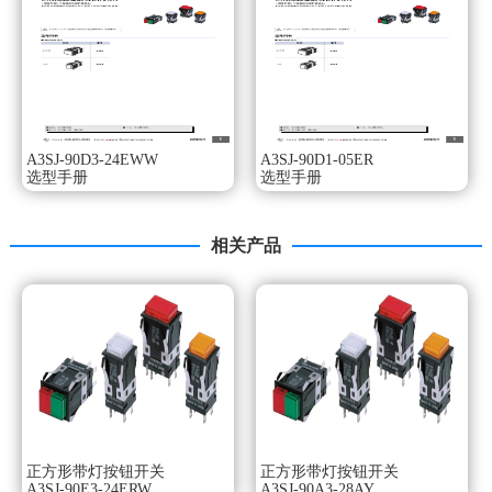
使用电压：AC/DC12V。
操作部颜色：黄色欧姆龙选型手册。
可拆卸圆型φ16系列。
行业小级别28.5mm的微型设计。
可拆卸开关单元。
标准负载以及微小负载均可使用的共用接点。
易于布线的端子排列。
A3SJ-90D3-24EWW
A3SJ-90D1-05ER
已经过EN 60947-5-1认证。种类：无带PCB端子的型号，IP40
选型手册
选型手册
欧姆龙选型手册。
形状：圆形。
动作功能：瞬时动作（自动复位型）。
相关产品
输出：DPDT。
带灯：LED。
使用电压：DC5V。
操作部颜色：白色。
可拆卸圆型φ16系列。
行业小级别28.5mm的微型设计。
可拆卸开关单元。
标准负载以及微小负载均可使用的共用接点。
易于布线的端子排列。
正方形带灯按钮开关
正方形带灯按钮开关
已经过EN 60947-5-1认证。种类：无螺钉夹箍型，IP40。
A3SJ-90E3-24ERW
A3SJ-90A3-28AY